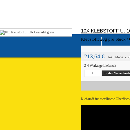
10X KLEBSTOFF U. 
Klebstoff: 20g pro Stück /
213,64 €
inkl. MwSt.
zzg
2-4 Werktage Lieferzeit
Klebstoff für metallische Oberfläche