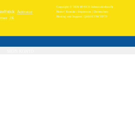
Copyright © 2026 HOSCH Industrieklebstoffe
toffstick
Activator
Home
|
Kontakt
|
Impressum
|
Datenschutz
Hosting und Support:
QASHCONCEPTS
erner
2K
band
Epoxidharz Stahl
MEIN KONTO