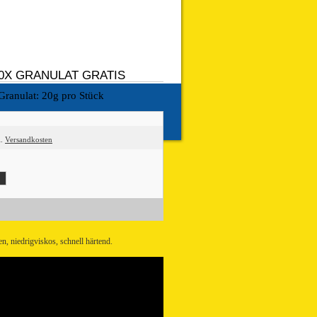
10X GRANULAT GRATIS
 Granulat: 20g pro Stück
l.
Versandkosten
n, niedrigviskos, schnell härtend.