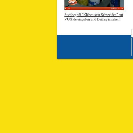
Suchbegriff "Kleben statt Schweißen" auf
VOX.de eingeben und Beitrag ansehen!