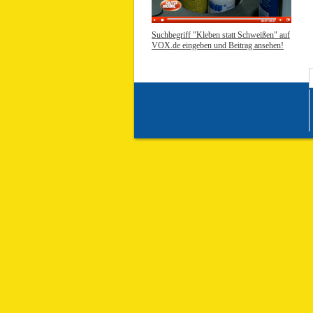
Suchbegriff "Kleben statt Schweißen" auf
VOX.de eingeben und Beitrag ansehen!