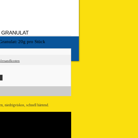
X GRANULAT
 Granulat: 20g pro Stück
Versandkosten
n, niedrigviskos, schnell härtend.