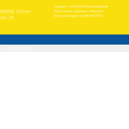
Copyright © 2026 HOSCH Industrieklebstoffe
toffstick
Activator
Home
|
Kontakt
|
Impressum
|
Datenschutz
Hosting und Support:
QASHCONCEPTS
erner
2K
band
Epoxidharz Stahl
MEIN KONTO