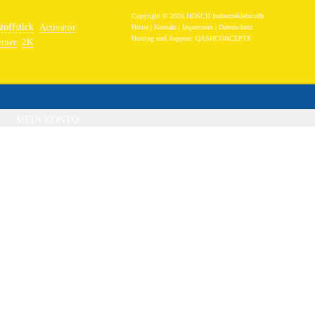
Copyright © 2026 HOSCH Industrieklebstoffe
toffstick
Activator
Home
|
Kontakt
|
Impressum
|
Datenschutz
Hosting und Support:
QASHCONCEPTS
erner
2K
band
Epoxidharz Stahl
MEIN KONTO