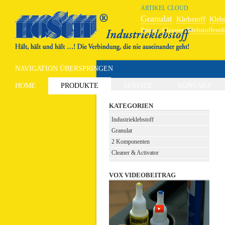
ARTIKEL CLOUD
Granulat
Klebstoff
Klebs
Primer
Cleaner
Klebstoffentf
Hochleistungskleber
Schweiß
NAVIGATION ÜBERSPRINGEN
HOME
PRODUKTE
SERVICE
KONTAKT
KATEGORIEN
Industrieklebstoff
Granulat
2 Komponenten
Cleaner & Activator
VOX VIDEOBEITRAG