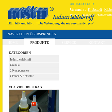
ARTIKEL CLOUD
Granulat
Klebstoff
Klebs
Primer
Cleaner
Klebstoffentf
Hochleistungskleber
Schweiß
NAVIGATION ÜBERSPRINGEN
HOME
PRODUKTE
SERVICE
KONTAKT
KATEGORIEN
Industrieklebstoff
Granulat
2 Komponenten
Cleaner & Activator
VOX VIDEOBEITRAG