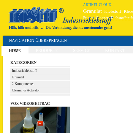
ARTIKEL CLOUD
Granulat
Klebstoff
Klebs
Primer
Cleaner
Klebstoffentf
Hochleistungskleber
Schweiß
NAVIGATION ÜBERSPRINGEN
Startseite
HOME
PRODUKTE
SERVICE
KONTAKT
KATEGORIEN
Industrieklebstoff
Granulat
2 Komponenten
Cleaner & Activator
VOX VIDEOBEITRAG