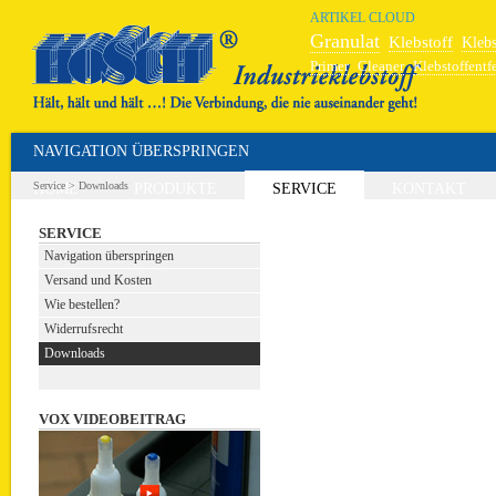
ARTIKEL CLOUD
Granulat
Klebstoff
Klebs
Primer
Cleaner
Klebstoffentf
Hochleistungskleber
Schweiß
NAVIGATION ÜBERSPRINGEN
Service
>
Downloads
HOME
PRODUKTE
SERVICE
KONTAKT
SERVICE
Navigation überspringen
Versand und Kosten
Wie bestellen?
Widerrufsrecht
Downloads
VOX VIDEOBEITRAG